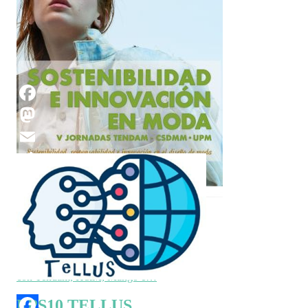
CONCRETE
Smart concrete: hacia una construcción
sostenible y digitalizada N#10 15.10.2024
Por Leticia Presa Madrigal y Jorge…
Facebook
Mastodon
Email
Compartir
EPS10 CSDMM
Colaboraciones del Centro Superior de
Diseño de Moda de Madrid (CSDMM)
con Tendam, H&M, Mango e…
EPS10 TELLUS