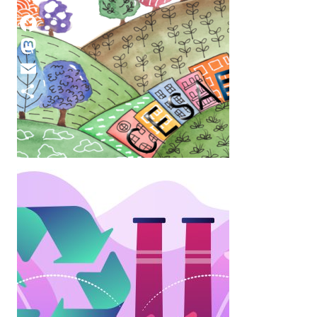
Facebook
Mastodon
Email
Compartir
Entrevista a Rik Van Del
Valle
Entrevistamos al que ha sido durante los
últimos cuatro años el Presidente de
CESAER (2020 – 2023), Rik Van de
Walle (1970) que obtuvo los títulos de