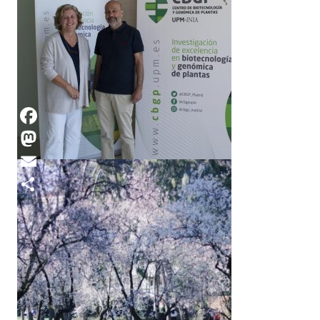
Industrial en la Colina de
los Chopos
Ecosistema y simbiosis urbana: la Colina
de los Chopos N#10 15.10.2024 Por
Miguel Solis La colaboración…
Facebook
Mastodon
Email
Compartir
EPS10 • Entrevista a
Isabel Allona y Manuel
Piñeiro
15.10.2024 Ilustración: Daniel Martín
Martín Investigación biotecnológica y