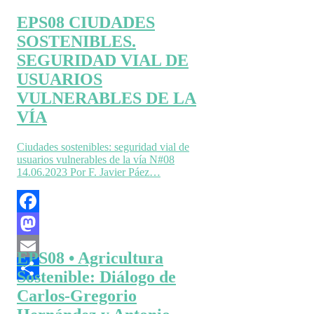
EPS08 CIUDADES
SOSTENIBLES.
SEGURIDAD VIAL DE
USUARIOS
VULNERABLES DE LA
VÍA
Ciudades sostenibles: seguridad vial de
usuarios vulnerables de la vía N#08
14.06.2023 Por F. Javier Páez…
Facebook
Mastodon
EPS08 • Agricultura
Email
Sostenible: Diálogo de
Compartir
Carlos-Gregorio