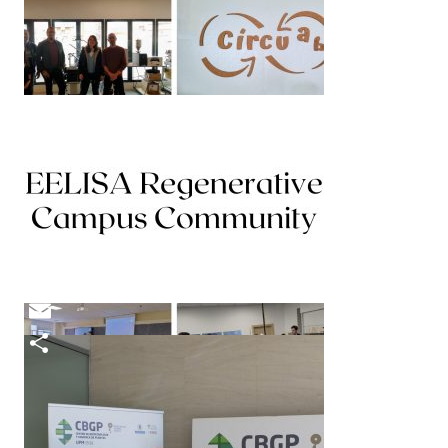
EPS10 Pasaporte Digital
de Producto
El pasaporte digital de producto: la
tecnología como perfecto aliado de la
economía circular N#10 15.10.2024…
Facebook
Mastodon
Email
Compartir
EPS10 Simbiosis