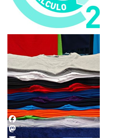
EPS10 MITERD SELLO
CALCULO Y REDUZCO
UPM
La UPM reduce un 26,32% sus emisiones
de CO2 N#10 15.10.2024 Por
Comunicación UPM La Universidad…
Facebook