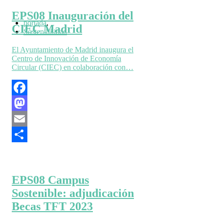
EPS08 Inauguración del
portada
,
CIEC Madrid
Sostenibilidad
El Ayuntamiento de Madrid inaugura el
Centro de Innovación de Economía
Circular (CIEC) en colaboración con…
Facebook
Mastodon
Email
Compartir
EPS08 Campus
Sostenible: adjudicación
Becas TFT 2023