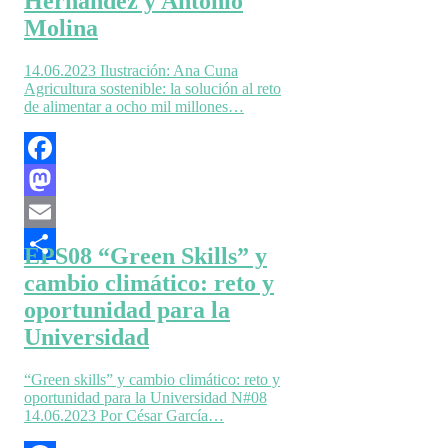
Hernández y Antonio
Molina
14.06.2023 Ilustración: Ana Cuna
Agricultura sostenible: la solución al reto
de alimentar a ocho mil millones…
Facebook
Mastodon
Email
EPS08 “Green Skills” y
Compartir
cambio climático: reto y
oportunidad para la
Universidad
“Green skills” y cambio climático: reto y
oportunidad para la Universidad N#08
14.06.2023 Por César García…