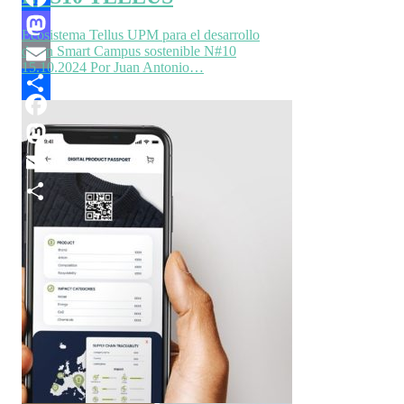
Facebook
Ecosistema Tellus UPM para el desarrollo
de un Smart Campus sostenible N#10
Mastodon
15.10.2024 Por Juan Antonio…
Email
Compartir
Facebook
Mastodon
Email
Compartir