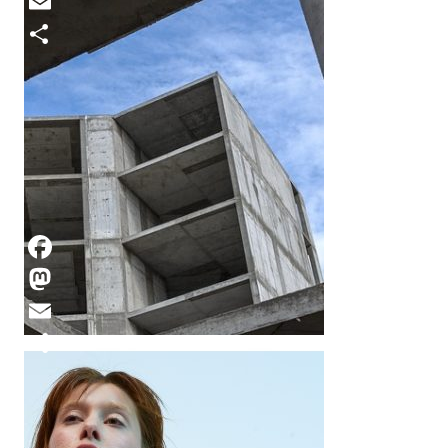
Mastodon
Email
Compartir
EPS10 IMPACTO
CAMISETA
¿Qué impacto tiene nuestra ropa en el
planeta? N#10 15.10.2024 Por Leire
Olascoaga El análisis del…
Facebook
Mastodon
Email
Compartir
EPS10 SMART