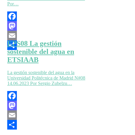
Por…
Facebook
Mastodon
EPS08 La gestión
Email
sostenible del agua en
Compartir
ETSIAAB
La gestión sostenible del agua en la
Universidad Politécnica de Madrid N#08
14.06.2023 Por Sergio Zubelzu…
Facebook
Mastodon
Email
Compartir