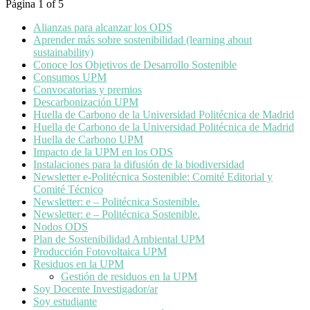
Página 1 of 5
Alianzas para alcanzar los ODS
Aprender más sobre sostenibilidad (learning about
sustainability)
Conoce los Objetivos de Desarrollo Sostenible
Consumos UPM
Convocatorias y premios
Descarbonización UPM
Huella de Carbono de la Universidad Politécnica de Madrid
Huella de Carbono de la Universidad Politécnica de Madrid
Huella de Carbono UPM
Impacto de la UPM en los ODS
Instalaciones para la difusión de la biodiversidad
Newsletter e-Politécnica Sostenible: Comité Editorial y
Comité Técnico
Newsletter: e – Politécnica Sostenible.
Newsletter: e – Politécnica Sostenible.
Nodos ODS
Plan de Sostenibilidad Ambiental UPM
Producción Fotovoltaica UPM
Residuos en la UPM
Gestión de residuos en la UPM
Soy Docente Investigador/ar
Soy estudiante