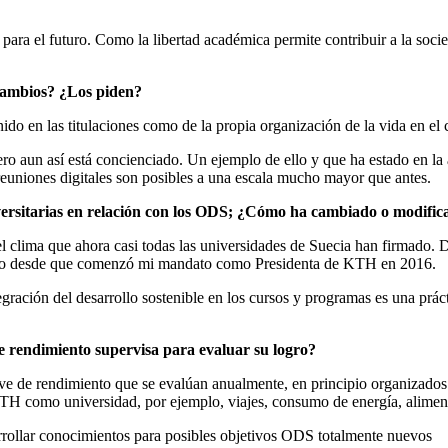
ara el futuro. Como la libertad académica permite contribuir a la soc
s cambios? ¿Los piden?
tenido en las titulaciones como de la propia organización de la vida en el
ro aun así está concienciado. Un ejemplo de ello y que ha estado en la 
euniones digitales son posibles a una escala mucho mayor que antes.
niversitarias en relación con los ODS; ¿Cómo ha cambiado o modif
 clima que ahora casi todas las universidades de Suecia han firmado. D
 ello desde que comenzó mi mandato como Presidenta de KTH en 2016.
ración del desarrollo sostenible en los cursos y programas es una práct
de rendimiento supervisa para evaluar su logro?
ave de rendimiento que se evalúan anualmente, en principio organizados
 KTH como universidad, por ejemplo, viajes, consumo de energía, alimen
rrollar conocimientos para posibles objetivos ODS totalmente nuevos