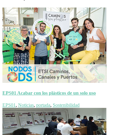
EPS01 Acabar con los plásticos de un solo uso
EPS01
,
Noticias
,
portada
,
Sostenibilidad