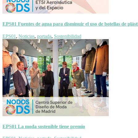
EPS01 Fuentes de agua para disminuir el uso de botellas de plást
EPS01
,
Noticias
,
portada
,
Sostenibilidad
EPS01 La moda sostenible tiene premio