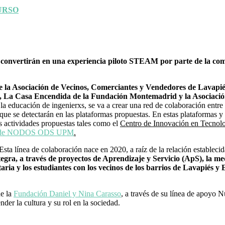
URSO
 se convertirán en una experiencia piloto STEAM por parte de l
 de la Asociación de Vecinos, Comerciantes y Vendedores de Lavapi
, La Casa Encendida de la Fundación Montemadrid y la Asociació
a educación de ingenierxs, se va a crear una red de colaboración entre v
s que se detectarán en las plataformas propuestas. En estas plataformas 
s actividades propuestas tales como el
Centro de Innovación en Tecnolo
 de NODOS ODS UPM
.
 Esta línea de colaboración nace en 2020, a raíz de la relación establecid
tegra, a través de proyectos de Aprendizaje y Servicio (ApS), la m
ria y los estudiantes con los vecinos de los barrios de Lavapiés y
e la
Fundación Daniel y Nina Carasso
, a través de su línea de apoyo 
der la cultura y su rol en la sociedad.