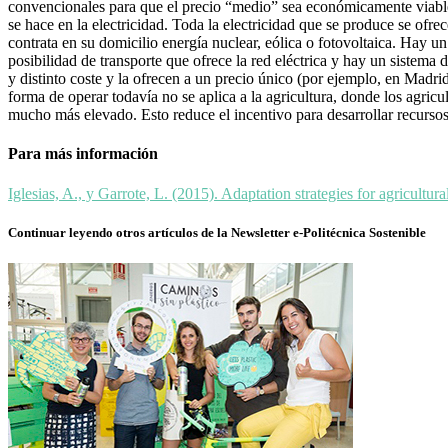
convencionales para que el precio “medio” sea económicamente viable. 
se hace en la electricidad. Toda la electricidad que se produce se of
contrata en su domicilio energía nuclear, eólica o fotovoltaica. Hay un
posibilidad de transporte que ofrece la red eléctrica y hay un sistema 
y distinto coste y la ofrecen a un precio único (por ejemplo, en Madrid
forma de operar todavía no se aplica a la agricultura, donde los agr
mucho más elevado. Esto reduce el incentivo para desarrollar recurs
Para más información
Iglesias, A., y Garrote, L. (2015). Adaptation strategies for agricul
Continuar leyendo otros artículos de la Newsletter e-Politécnica Sostenible