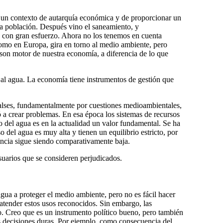
en un contexto de autarquía económica y de proporcionar un
a la población. Después vino el saneamiento, y
o con gran esfuerzo. Ahora no los tenemos en cuenta
 como en Europa, gira en torno al medio ambiente, pero
 son motor de nuestra economía, a diferencia de lo que
o al agua. La economía tiene instrumentos de gestión que
balses, fundamentalmente por cuestiones medioambientales,
 a crear problemas. En esa época los sistemas de recursos
so del agua es en la actualidad un valor fundamental. Se ha
 del agua es muy alta y tienen un equilibrio estricto, por
iencia sigue siendo comparativamente baja.
suarios que se consideren perjudicados.
ua a proteger el medio ambiente, pero no es fácil hacer
atender estos usos reconocidos. Sin embargo, las
o. Creo que es un instrumento político bueno, pero también
as decisiones duras. Por ejemplo, como consecuencia del