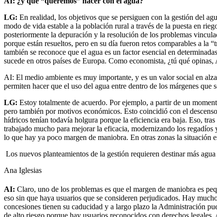
AI: ¿y qué “queremos” hacer con el agua?
LG:
En realidad, los objetivos que se persiguen con la gestión del a
modo de vida estable a la población rural a través de la puesta en rieg
posteriormente la depuración y la resolución de los problemas vincul
porque están resueltos, pero en su día fueron retos comparables a la “
también se reconoce que el agua es un factor esencial en determinadas
sucede en otros países de Europa. Como economista, ¿tú qué opinas,
AI: El medio ambiente es muy importante, y es un valor social en alza
permiten hacer que el uso del agua entre dentro de los márgenes que s
LG:
Estoy totalmente de acuerdo. Por ejemplo, a partir de un momento
pero también por motivos económicos. Esto coincidió con el descenso d
hídricos tenían todavía holgura porque la eficiencia era baja. Eso, tra
trabajado mucho para mejorar la eficacia, modernizando los regadíos y 
lo que hay ya poco margen de maniobra. En otras zonas la situación es 
Los nuevos planteamientos de la gestión requieren destinar más agua a
Ana Iglesias
AI:
Claro, uno de los problemas es que el margen de maniobra es pequ
eso sin que haya usuarios que se consideren perjudicados. Hay muchos
concesiones tienen su caducidad y a largo plazo la Administración pu
de alto riesgo porque hay usuarios reconocidos con derechos legales.