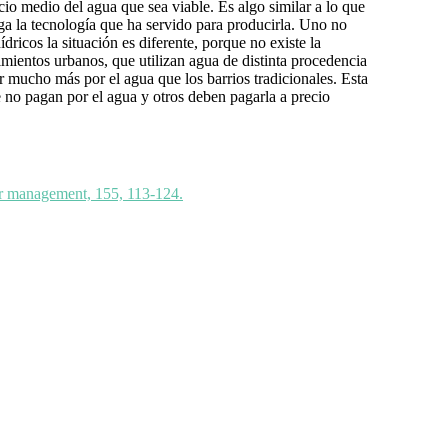
io medio del agua que sea viable. Es algo similar a lo que
nga la tecnología que ha servido para producirla. Uno no
dricos la situación es diferente, porque no existe la
cimientos urbanos, que utilizan agua de distinta procedencia
ar mucho más por el agua que los barrios tradicionales. Esta
 no pagan por el agua y otros deben pagarla a precio
ter management, 155, 113-124.