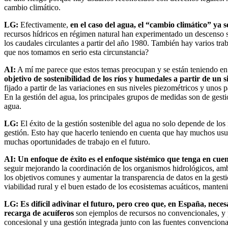
cambio climático.
LG:
Efectivamente,
en el caso del agua, el “cambio climático” ya 
recursos hídricos en régimen natural han experimentado un descenso s
los caudales circulantes a partir del año 1980. También hay varios tra
que nos tomamos en serio esta circunstancia?
AI:
A mí me parece que estos temas preocupan y se están teniendo en c
objetivo de sostenibilidad de los ríos y humedales a partir de un 
fijado a partir de las variaciones en sus niveles piezométricos y unos
En la gestión del agua, los principales grupos de medidas son de gesti
agua.
LG:
El éxito de la gestión sostenible del agua no solo depende de los 
gestión. Esto hay que hacerlo teniendo en cuenta que hay muchos usuar
muchas oportunidades de trabajo en el futuro.
AI:
Un enfoque de éxito es el enfoque sistémico que tenga en cuen
seguir mejorando la coordinación de los organismos hidrológicos, ambi
los objetivos comunes y aumentar la transparencia de datos en la gesti
viabilidad rural y el buen estado de los ecosistemas acuáticos, manteni
LG:
Es difícil adivinar el futuro, pero creo que, en España, neces
recarga de acuíferos
son ejemplos de recursos no convencionales, y p
concesional y una gestión integrada junto con las fuentes convenciona