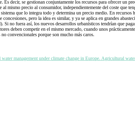
Es decir, se gestionan conjuntamente los recursos para ofrecer un prec
rece al mismo precio al consumidor, independientemente del coste que te
 sistema que lo integra todo y determina un precio medio. En recursos hí
de concesiones, pero la idea es similar, y ya se aplica en grandes abaste
). Si no fuera así, los nuevos desarrollos urbanísticos tendrían que pag
icultores deben competir en el mismo mercado, cuando unos prácticamente
os no convencionales porque son mucho más caros.
tural water management under climate change in Europe. Agricultural wa