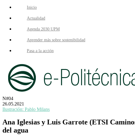
Inicio
Actualidad
Agenda 2030 UPM
Aprender más sobre sostenibilidad
Pasa a la acción
N#04
26.05.2021
Ilustración: Pablo Milans
Ana Iglesias y Luis Garrote (ETSI Caminos,
del agua