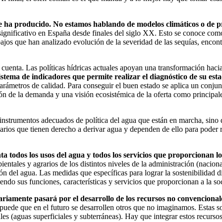
se ha producido. No estamos hablando de modelos climáticos o de p
ignificativo en España desde finales del siglo XX. Esto se conoce como
bajos que han analizado evolución de la severidad de las sequías, encon
uenta. Las políticas hídricas actuales apoyan una transformación hacia
sistema de indicadores que permite realizar el diagnóstico de su est
 parámetros de calidad. Para conseguir el buen estado se aplica un conju
ón de la demanda y una visión ecosistémica de la oferta como principales
instrumentos adecuados de política del agua que están en marcha, sino de
ios que tienen derecho a derivar agua y dependen de ello para poder re
ta todos los usos del agua y todos los servicios que proporcionan l
entales y agrarios de los distintos niveles de la administración (nacio
ón del agua. Las medidas que específicas para lograr la sostenibilidad d
endo sus funciones, características y servicios que proporcionan a la soc
ariamente pasará por el desarrollo de los recursos no convencionales
uede que en el futuro se desarrollen otros que no imaginamos. Estas sol
les (aguas superficiales y subterráneas). Hay que integrar estos recurs