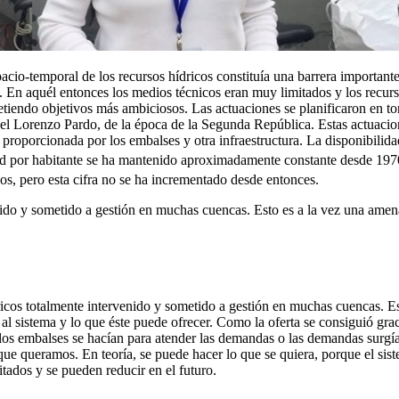
acio-temporal de los recursos hídricos constituía una barrera importante
. En aquél entonces los medios técnicos eran muy limitados y los recu
tiendo objetivos más ambiciosos. Las actuaciones se planificaron en to
el Lorenzo Pardo, de la época de la Segunda República. Estas actuacio
 proporcionada por los embalses y otra infraestructura. La disponibilid
lidad por habitante se ha mantenido aproximadamente constante desde 19
os, pero esta cifra no se ha incrementado desde entonces.
nido y sometido a gestión en muchas cuencas. Esto es a la vez una ame
ricos totalmente intervenido y sometido a gestión en muchas cuencas. E
 al sistema y lo que éste puede ofrecer. Como la oferta se consiguió gr
i los embalses se hacían para atender las demandas o las demandas surg
que queramos. En teoría, se puede hacer lo que se quiera, porque el sis
itados y se pueden reducir en el futuro.