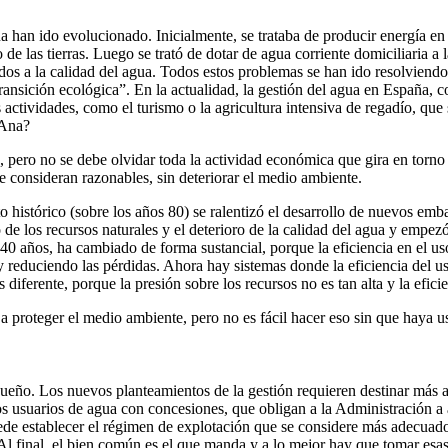
gua han ido evolucionado. Inicialmente, se trataba de producir energía 
o de las tierras. Luego se trató de dotar de agua corriente domiciliaria 
ados a la calidad del agua. Todos estos problemas se han ido resolviend
transición ecológica”. En la actualidad, la gestión del agua en España,
 actividades, como el turismo o la agricultura intensiva de regadío, que
 Ana?
, pero no se debe olvidar toda la actividad económica que gira en torn
e consideran razonables, sin deteriorar el medio ambiente.
 histórico (sobre los años 80) se ralentizó el desarrollo de nuevos em
e los recursos naturales y el deterioro de la calidad del agua y empezó
s 40 años, ha cambiado de forma sustancial, porque la eficiencia en el u
reduciendo las pérdidas. Ahora hay sistemas donde la eficiencia del uso
diferente, porque la presión sobre los recursos no es tan alta y la efic
 proteger el medio ambiente, pero no es fácil hacer eso sin que haya u
eño. Los nuevos planteamientos de la gestión requieren destinar más ag
 usuarios de agua con concesiones, que obligan a la Administración a 
ede establecer el régimen de explotación que se considere más adecuad
 Al final, el bien común es el que manda y a lo mejor hay que tomar es