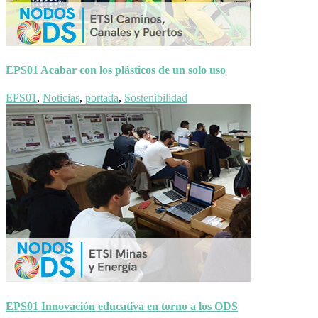
EPS01 Acabar con los plásticos de un solo uso
EPS01
,
Noticias
,
portada
,
Sostenibilidad
EPS01 Innovación educativa en torno a los ODS