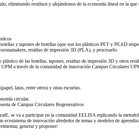
rculo, eliminando residuos y alejándonos de la economía lineal en la que
sticos
 botellas y tapones de botellas (que son los plásticos PET y PEAD resp
 coronamakers, residuo de impresión 3D (PLA), y procesarlo.
plástico de las botellas, tapones, residuo de impresión 3D y otros resid
e la UPM a través de la comunidad de innovación Campus Circulares UP
papel, latas, entre otros) y otras escuelas.
onomía circular.
puesta de Campus Circulares Regenerativos
larízatE, se va a participar en la comunidad EELISA replicando la metod
n ecosistema de innovación alrededor de temas y modelos de aprendizaj
rimentar, generar y proponer: