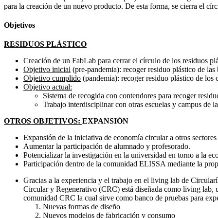
para la creación de un nuevo producto. De esta forma, se cierra el cí
Objetivos
RESIDUOS PLÁSTICO
Creación de un FabLab para cerrar el círculo de los residuos plá
Objetivo inicial
(pre-pandemia): recoger residuo plástico de las
Objetivo cumplido
(pandemia): recoger residuo plástico de los
Objetivo actual:
Sistema de recogida con contendores para recoger residuo 
Trabajo interdisciplinar con otras escuelas y campus d
OTROS OBJETIVOS:
EXPANSIÓN
Expansión de la iniciativa de economía circular a otros sectores (
Aumentar la participación de alumnado y profesorado.
Potencializar la investigación en la universidad en torno a la ec
Participación dentro de la comunidad ELISSA mediante la pro
Gracias a la experiencia y el trabajo en el living lab de Circu
Circular y Regenerativo (CRC) está diseñada como living lab, u
comunidad CRC la cual sirve como banco de pruebas para expe
Nuevas formas de diseño
Nuevos modelos de fabricación y consumo